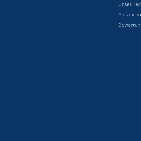
Unser Te
Auszeich
Bewertun
ÜB
Er
Wir heißen Sie herzlich willkommen in 
Erfahrung und Familientradition seit mehr
Familienmitglied. Erfahren Sie be