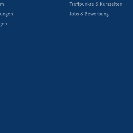
am
Treffpunkte & Kurszeiten
nungen
Jobs & Bewerbung
gen
ER IHRE SKI- UND SNOWBOARDSCHULE IN DORFGAST
fahrung und Familientradit
der Skischule Dorfgastein Holleis! Die Ski- und Snowboardschu
 als 40 Jahren. Bei uns sind Sie nicht nur Teilnehmer an einem
ste, umfassende Betreuung auf Skiern, Snowboard und bei zahlr
Schneesportschule in Gastein!