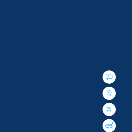
boarden – in der
Skischule Dorfgastein
fühlen sich